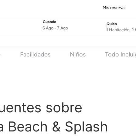
Mis reservas
Cuando
Quién
SelectDate
Username
6 Ago
-
7 Ago
1 Habitación, 
e
Facilidades
Niños
Todo Inclu
uentes sobre
a Beach & Splash