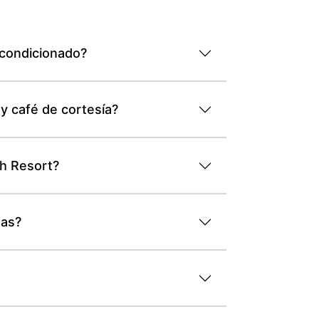
acondicionado?
y café de cortesía?
sh Resort?
das?