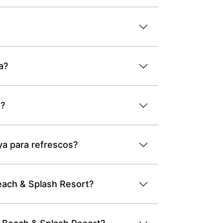
a?
t?
aya para refrescos?
each & Splash Resort?