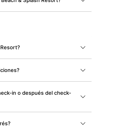
a Beach & Splash Resort?
 Resort?
iciones?
heck-in o después del check-
rés?