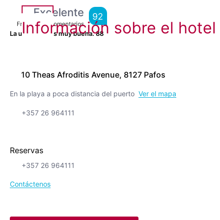
Excelente
92
Información sobre el hotel
From
3,676
Comentarios
La ubicación es muy buena.
88
10 Theas Afroditis Avenue, 8127 Pafos
En la playa a poca distancia del puerto
Ver el mapa
+357 26 964111
Reservas
+357 26 964111
Contáctenos