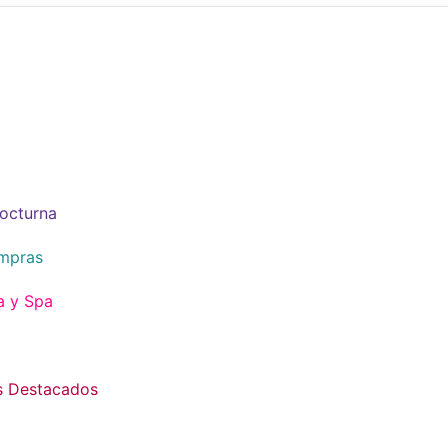
octurna
mpras
a y Spa
s Destacados