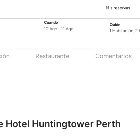
Mis reservas
Cuando
Quién
SelectDate
Username
10 Ago
-
11 Ago
1 Habitación, 
ción
Restaurante
Comentarios
 Hotel Huntingtower Perth