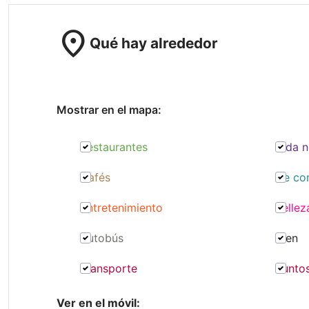
location_on
Qué hay alrededor
Mostrar en el mapa:
Restaurantes
Vida n
Cafés
De co
Entretenimiento
Bellez
Autobús
Tren
Transporte
Punto
Ver en el móvil: