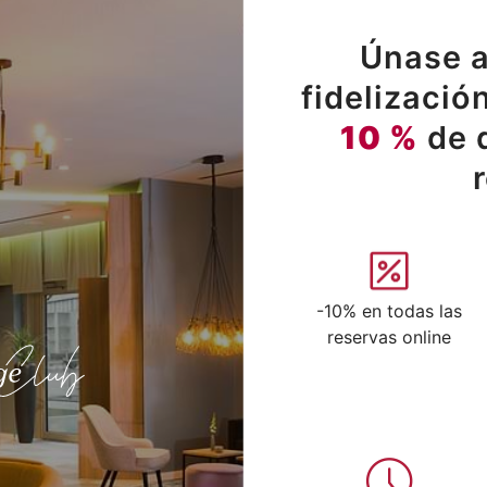
Únase a
fidelizació
10 %
de 
-10% en todas las
reservas online