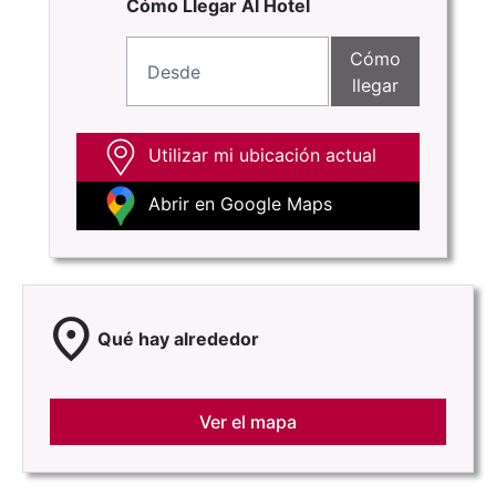
Cómo Llegar Al Hotel
Cómo
llegar
Utilizar mi ubicación actual
Abrir en Google Maps
location_on
Qué hay alrededor
Ver el mapa