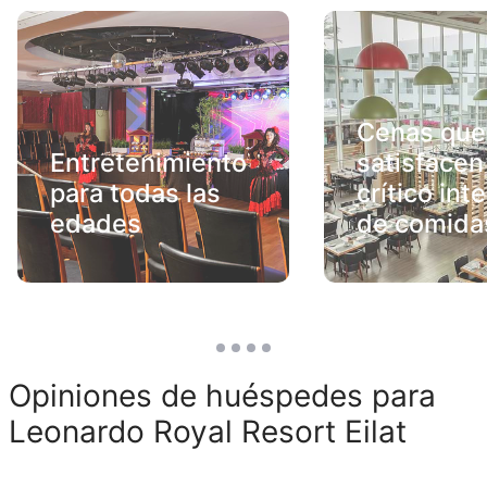
Cenas que
Entretenimiento
satisfacen
para todas las
crítico int
edades
de comida
Opiniones de huéspedes para
Leonardo Royal Resort Eilat