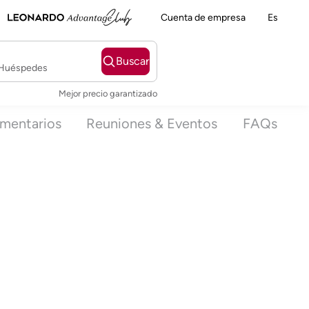
Cuenta de empresa
Es
Buscar
2 Huéspedes
Mejor precio garantizado
mentarios
Reuniones & Eventos
FAQs
s