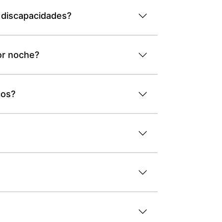
 discapacidades?
or noche?
cos?