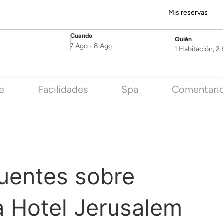
Mis reservas
Cuando
Quién
SelectDate
Username
7 Ago
-
8 Ago
1 Habitación, 
e
Facilidades
Spa
Comentari
uentes sobre
a Hotel Jerusalem