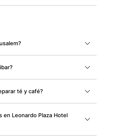
rusalem?
ibar?
parar té y café?
s en Leonardo Plaza Hotel