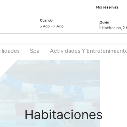
Mis reservas
Cuando
Quién
SelectDate
Username
6 Ago
-
7 Ago
1 Habitación, 
ilidades
Spa
Actividades Y Entretenimient
Habitaciones