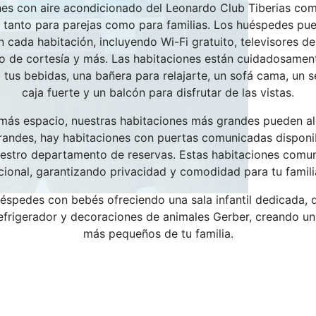
nes con aire acondicionado del Leonardo Club Tiberias co
a tanto para parejas como para familias. Los huéspedes pue
cada habitación, incluyendo Wi-Fi gratuito, televisores de 
seo de cortesía y más. Las habitaciones están cuidadosame
 tus bebidas, una bañera para relajarte, un sofá cama, un s
caja fuerte y un balcón para disfrutar de las vistas.
n más espacio, nuestras habitaciones más grandes pueden 
andes, hay habitaciones con puertas comunicadas disponi
uestro departamento de reservas. Estas habitaciones comu
cional, garantizando privacidad y comodidad para tu famili
uéspedes con bebés ofreciendo una sala infantil dedicada, 
efrigerador y decoraciones de animales Gerber, creando un
más pequeños de tu familia.