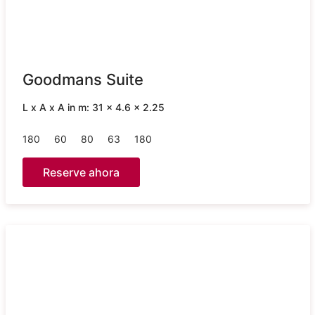
Goodmans Suite
L x A x A in m: 31 x 4.6 x 2.25
180
60
80
63
180
Reserve ahora