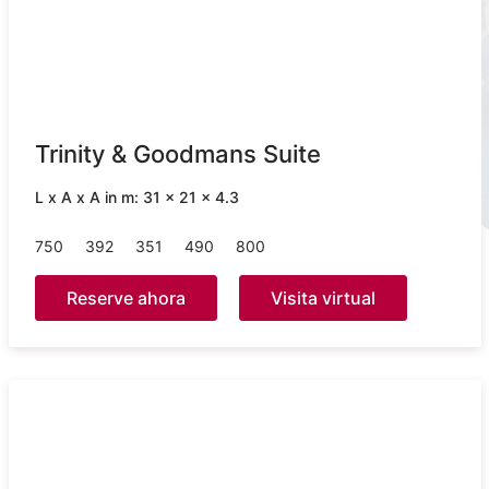
Trinity & Goodmans Suite
L x A x A in m: 31 x 21 x 4.3
750
392
351
490
800
Reserve ahora
Visita virtual