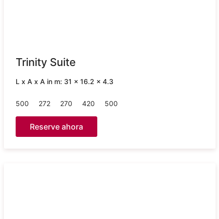
Trinity Suite
L x A x A in m: 31 x 16.2 x 4.3
500
272
270
420
500
Reserve ahora